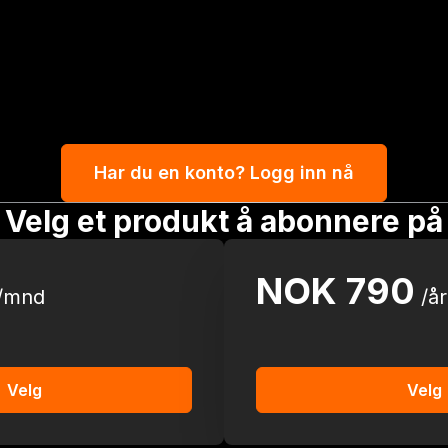
Har du en konto? Logg inn nå
Velg et produkt å abonnere på
NOK
790
/mnd
/år
Velg
Velg