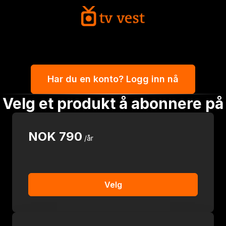
Har du en konto? Logg inn nå
Velg et produkt å abonnere på
NOK
790
/år
Velg